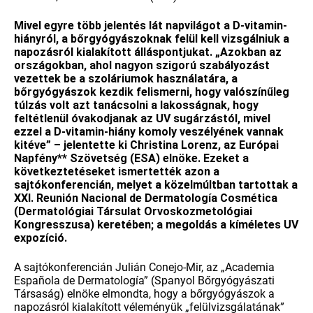
Mivel egyre több jelentés lát napvilágot a D-vitamin-
hiányról, a bőrgyógyászoknak felül kell vizsgálniuk a
napozásról kialakított álláspontjukat. „Azokban az
országokban, ahol nagyon szigorú szabályozást
vezettek be a szoláriumok használatára, a
bőrgyógyászok kezdik felismerni, hogy valószínűleg
túlzás volt azt tanácsolni a lakosságnak, hogy
feltétlenül óvakodjanak az UV sugárzástól, mivel
ezzel a D-vitamin-hiány komoly veszélyének vannak
kitéve” – jelentette ki Christina Lorenz, az Európai
Napfény** Szövetség (ESA) elnöke. Ezeket a
következtetéseket ismertették azon a
sajtókonferencián, melyet a közelmúltban tartottak a
XXI. Reunión Nacional de Dermatología Cosmética
(Dermatológiai Társulat Orvoskozmetológiai
Kongresszusa) keretében; a megoldás a kíméletes UV
expozíció.
A sajtókonferencián Julián Conejo-Mir, az „Academia
Española de Dermatología” (Spanyol Bőrgyógyászati
Társaság) elnöke elmondta, hogy a bőrgyógyászok a
napozásról kialakított véleményük „felülvizsgálatának”