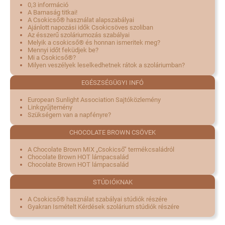
0,3 információ
A Barnaság titkai!
A Csokicső® használat alapszabályai
Ajánlott napozási idők Csokicsöves szoliban
Az ésszerű szoláriumozás szabályai
Melyik a csokicső® és honnan ismeritek meg?
Mennyi időt feküdjek be?
Mi a Csokicső®?
Milyen veszélyek leselkedhetnek rátok a szoláriumban?
EGÉSZSÉGÜGYI INFÓ
European Sunlight Association Sajtóközlemény
Linkgyűjtemény
Szükségem van a napfényre?
CHOCOLATE BROWN CSÖVEK
A Chocolate Brown MIX „Csokicső” termékcsaládról
Chocolate Brown HOT lámpacsalád
Chocolate Brown HOT lámpacsalád
STÚDIÓKNAK
A Csokicső® használat szabályai stúdiók részére
Gyakran Ismételt Kérdések szolárium stúdiók részére