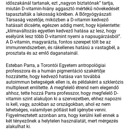
időszakánál tartanak, ezt „nagyon biztatónak” tartja,
miután D-vitamin-hiány aggasztó mértékű növekedését
tapasztalták a lakosság körében. A Bőrgyógyászati
Társaság vezetője, miközben a D-vitamin kedvező
hatásait dicsérte, egészen addig ment, hogy kijelentette:
„klímaváltozás egyetlen kedvező hatása az lesz, hogy
esélyünk lesz több D-vitamint nyerni a napsugárzásból”.
A D-vitamin, magyarázta, fontos szerepet tölt be az
immunrendszerben, és rákellenes hatású a vastagbél, a
prosztata és az emlő daganatainál.
Esteban Parra, a Torontói Egyetem antropológiai
professzora és a humán pigmentáció szakértője
hozzátette, hogy kedvező hatása van továbbá
autoimmun betegségek ellen is, és példaként a szklerózis
multiplexet említette. A megfelelő étrend nem elegendő
ahhoz, tette hozzá Parra professzor, hogy megfelelő D-
vitamin szint alakuljon ki a szervezetben, ehhez napozni
is kell, vagy, azokban az országokban, ahol ez nem
lehetséges, valamilyen pótlást kell igénybe venni.
Figyelmeztetett azonban arra, hogy kerülni kell ennek a
két tényezőnek a helytelen használatát, mert mérgezés
alakulhat ki.