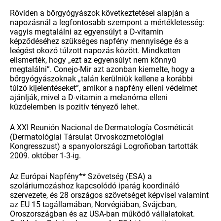
Röviden a bőrgyógyászok következtetései alapján a
napozásnál a legfontosabb szempont a mértékletesség:
vagyis megtalálni az egyensúlyt a D-vitamin
képződéséhez szükséges napfény mennyisége és a
leégést okozó túlzott napozás között. Mindketten
elismerték, hogy „ezt az egyensúlyt nem könnyű
megtalálni”. Conejo-Mir azt azonban kiemelte, hogy a
bőrgyógyászoknak „talán kerülniük kellene a korábbi
túlzó kijelentéseket”, amikor a napfény elleni védelmet
ajánlják, mivel a D-vitamin a melanóma elleni
küzdelemben is pozitív tényező lehet.
A XXI Reunión Nacional de Dermatología Cosméticát
(Dermatológiai Társulat Orvoskozmetológiai
Kongresszust) a spanyolországi Logroñoban tartották
2009. október 1-3-ig.
Az Európai Napfény** Szövetség (ESA) a
szoláriumozáshoz kapcsolódó iparág koordináló
szervezete, és 28 országos szövetséget képvisel valamint
az EU 15 tagállamában, Norvégiában, Svájcban,
Oroszországban és az USA-ban működő vállalatokat.