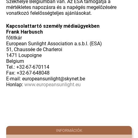
Székhelye Belgiumban van. Az ESA támogatja a
mértékletes napozásra és a napégés megelőzésére
vonatkozó felelősségteljes ajánlásokat.
Kapcsolattartó személy médiaügyekben
Frank Harbusch
főtitkár
European Sunlight Association a.s.b.l. (ESA)
51, Chaussée de Charleroi
1471 Loupoigne
Belgium
Tel.: +32-67-670114
Fax: +32-67-648048
E-mail: europeansunlight@skynet.be
Honlap:
www.europeansunlight.eu
INFORMÁCIÓK