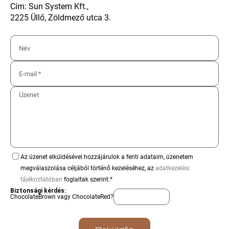
Cím: Sun System Kft.,
2225 Üllő, Zöldmező utca 3.
Az üzenet elküldésével hozzájárulok a fenti adataim, üzenetem
megválaszolása céljából történő kezeléséhez, az
adatkezelési
tájékoztatóban
foglaltak szerint.*
Biztonsági kérdés:
ChocolateBrown vagy ChocolateRed?